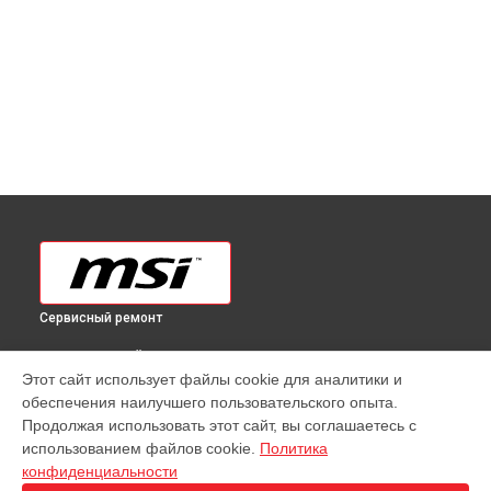
Сервисный ремонт
ВЫБЕРИ СВОЙ ГОРОД
Этот сайт использует файлы cookie для аналитики и
Ремонт моноблока PRO 22XT MSI в
Краснодаре
обеспечения наилучшего пользовательского опыта.
Ремонт моноблока PRO 22XT MSI в
Ростове-на-Дону
Продолжая использовать этот сайт, вы соглашаетесь с
Ремонт моноблока PRO 22XT MSI в
Нижнем Новгороде
использованием файлов cookie.
Политика
конфиденциальности
Ремонт моноблока PRO 22XT MSI в
Новосибирске