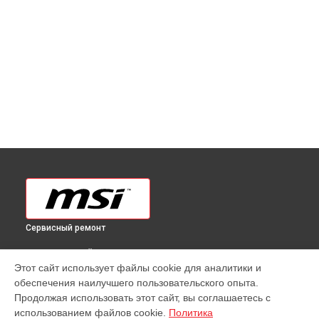
Сервисный ремонт
ВЫБЕРИ СВОЙ ГОРОД
Этот сайт использует файлы cookie для аналитики и
Ремонт моноблока Modern AM272P MSI в
Краснодаре
обеспечения наилучшего пользовательского опыта.
Ремонт моноблока Modern AM272P MSI в
Ростове-на-Дону
Продолжая использовать этот сайт, вы соглашаетесь с
Ремонт моноблока Modern AM272P MSI в
Нижнем
использованием файлов cookie.
Политика