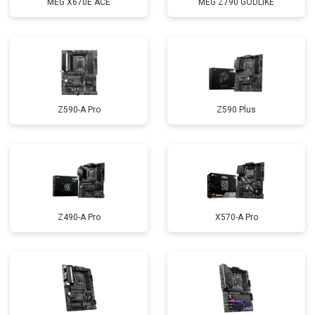
MEG X670E ACE
MEG Z790 GODLIKE
Z590-A Pro
Z590 Plus
Z490-A Pro
X570-A Pro